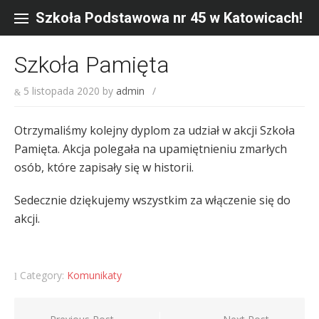
Skip
to
Szkoła Podstawowa nr 45 w Katowicach!
content
Szkoła Pamięta
5 listopada 2020
by
admin
/
Otrzymaliśmy kolejny dyplom za udział w akcji Szkoła
Pamięta. Akcja polegała na upamiętnieniu zmarłych
osób, które zapisały się w historii.
Sedecznie dziękujemy wszystkim za włączenie się do
akcji.
Category:
Komunikaty