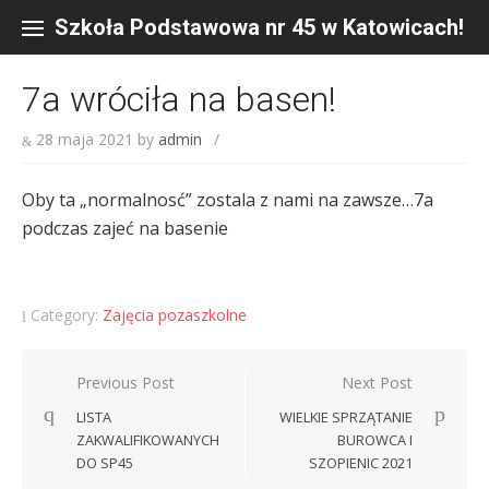
Skip
to
Szkoła Podstawowa nr 45 w Katowicach!
content
7a wróciła na basen!
28 maja 2021
by
admin
/
Oby ta „normalnosć” zostala z nami na zawsze…7a
podczas zajeć na basenie
Category:
Zajęcia pozaszkolne
Nawigacja
Previous Post
Next Post
wpisu
LISTA
WIELKIE SPRZĄTANIE
ZAKWALIFIKOWANYCH
BUROWCA I
DO SP45
SZOPIENIC 2021