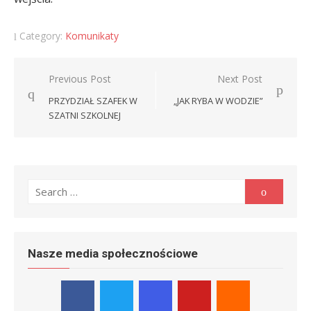
Category:
Komunikaty
Nawigacja
Previous Post
Next Post
wpisu
PRZYDZIAŁ SZAFEK W
„JAK RYBA W WODZIE”
SZATNI SZKOLNEJ
Search
Search
for:
Nasze media społecznościowe