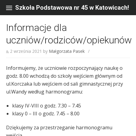
Skip
to
Szkoła Podstawowa nr 45 w Katowicach!
content
Informacje dla
uczniów/rodziców/opiekunów
2 września 2021
by
Małgorzata Pasek
/
Informujemy, że uczniowie rozpoczynający naukę o
godz. 8.00 wchodzą do szkoły wejściem głównym od
ul.Korczaka lub wejściem od sali gimnastycznej przy
ul.Wandy według harmonogramu:
klasy IV-VIII o godz. 7.30 – 7.45
klasy 0 – III o godz. 7.45 – 8.00
Dziękujemy za przestrzeganie harmonogramu
wejścia.