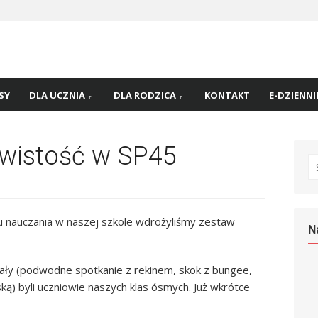
 nr
45 w
SY
DLA UCZNIA
DLA RODZICA
KONTAKT
E-DZIENNI
ywistość w SP45
S
fo
 nauczania w naszej szkole wdrożyliśmy zestaw
N
ały (podwodne spotkanie z rekinem, skok z bungee,
) byli uczniowie naszych klas ósmych. Już wkrótce