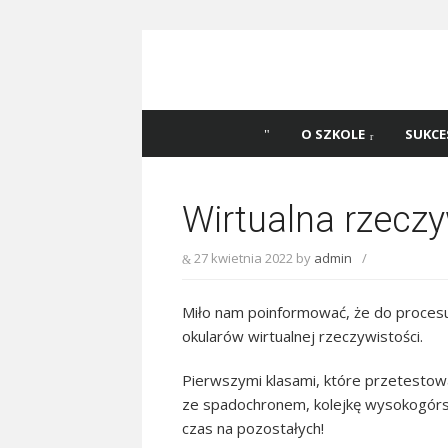
Skip
to
content
Szkoła Podstawowa
Witaj na stronie Szkoły Podstawowej nr 
Katowicach
45 w Katowicach!
O SZKOLE
SUKCE
Wirtualna rzecz
27 kwietnia 2022
by
admin
/
Miło nam poinformować, że do procesu
okularów wirtualnej rzeczywistości.
Pierwszymi klasami, które przetestow
ze spadochronem, kolejkę wysokogórską
czas na pozostałych!