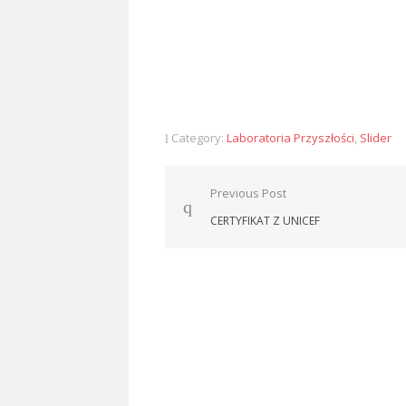
Category:
Laboratoria Przyszłości
,
Slider
Nawigacja
Previous Post
wpisu
CERTYFIKAT Z UNICEF