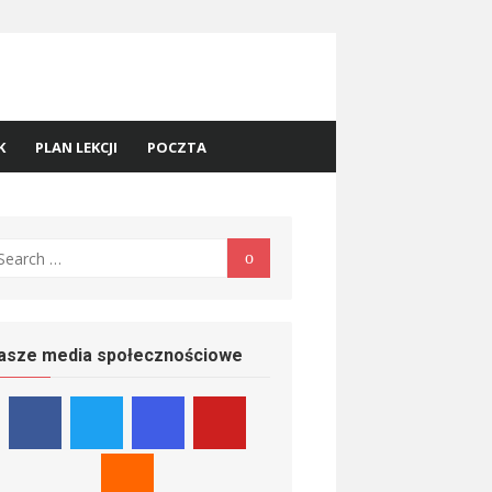
K
PLAN LEKCJI
POCZTA
earch
Search
r:
asze media społecznościowe