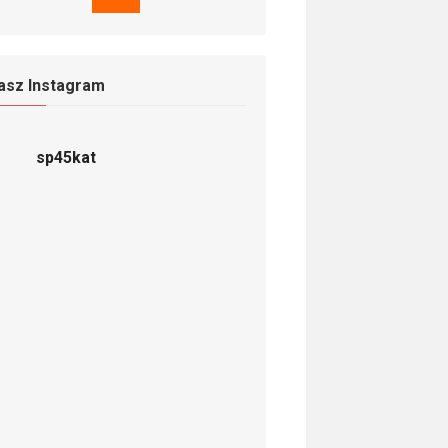
asz Instagram
sp45kat