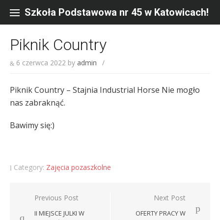
Skip
to
Szkoła Podstawowa nr 45 w Katowicach!
content
Piknik Country
6 czerwca 2022
by
admin
/
Piknik Country – Stajnia Industrial Horse Nie mogło
nas zabraknąć.
Bawimy się:)
Category:
Zajęcia pozaszkolne
Nawigacja
Previous Post
Next Post
wpisu
II MIEJSCE JULKI W
OFERTY PRACY W