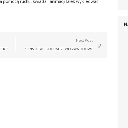
za pomocą ruchu, światła i
animacji lalek wykreować
N
Next Post
BERT”
KONSULTACJE-DORADZTWO ZAWODOWE