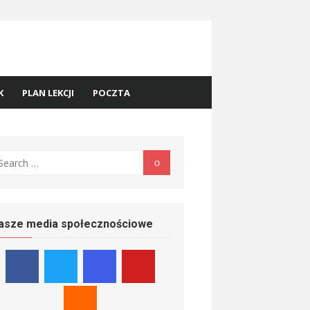
K
PLAN LEKCJI
POCZTA
earch
Search
r:
asze media społecznościowe