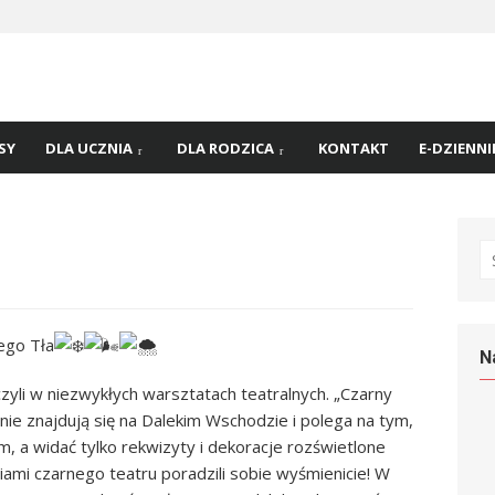
 nr
45 w
SY
DLA UCZNIA
DLA RODZICA
KONTAKT
E-DZIENNI
S
fo
ego Tła
N
zyli w niezwykłych warsztatach teatralnych. „Czarny
enie znajdują się na Dalekim Wschodzie i polega na tym,
m, a widać tylko rekwizyty i dekoracje rozświetlone
ami czarnego teatru poradzili sobie wyśmienicie! W