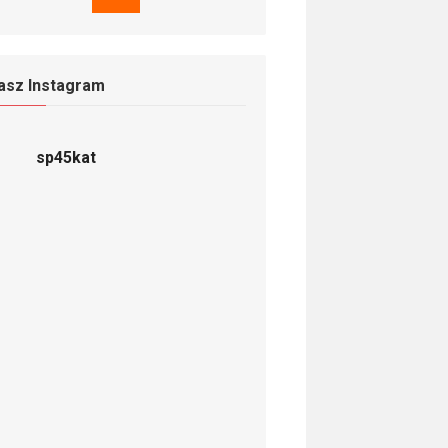
asz Instagram
sp45kat