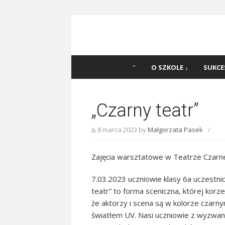
Skip
to
content
Szkoła Podstawowa
Witaj na stronie Szkoły Podstawowej nr 
Katowicach
45 w Katowicach!
O SZKOLE
SUKCE
„Czarny teatr”
8 marca 2023
by
Małgorzata Pasek
/
Zajęcia warsztatowe w Teatrze Czarn
7.03.2023 uczniowie klasy 6a uczestnic
teatr” to forma sceniczna, której korz
że aktorzy i scena są w kolorze czarny
światłem UV. Nasi uczniowie z wyzwani