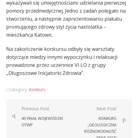
wykazywali się umiejętnościami udzielania pierwszej
pomocy przedmedycznej. Jedno z zadań polegało na
stworzeniu, a następnie zaprezentowaniu plakatu
promującego zdrowy styl życia nastolatka –
mieszkańca Katowic.
Na zakończenie konkursu odbyły się warsztaty
dotyczące miedzy innymi wypoczynku i relaksacji
prowadzone przez uczennice VI LO z grupy
„Długoszowe Inicjatorki Zdrowia”.
Category:
Konkurs
Nawigacja
Previous Post
Next Post
wpisu
45 FINAŁ WOJEWÓDZKI
KONKURS
OTWP
„GEOLOGICZNA
RÓŻNORODNOŚĆ
ZIEMI 2023”