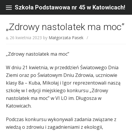
Skip
to
Szkoła Podstawowa nr 45 w Katowicach!
content
„Zdrowy nastolatek ma moc”
26 kwietnia 2023
by
Małgorzata Pasek
/
„Zdrowy nastolatek ma moc”
W dniu 21 kwietnia, w przeddzień Światowego Dnia
Ziemi oraz po Światowym Dniu Zdrowia, uczniowie
klasy 8a – Kuba, Mikołaj i Igor reprezentowali naszą
szkołę w I edycji miejskiego konkursu „Zdrowy
nastolatek ma moc” w VI LO im. Długosza w
Katowicach.
Podczas konkursu wykonywali zadania związane z
wiedzą o zdrowiu i zagadnieniami z ekologii,