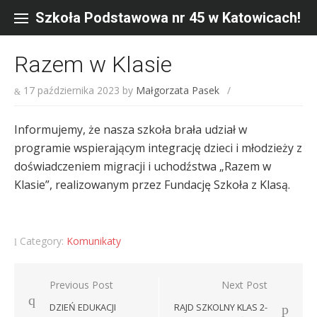
Skip
to
Szkoła Podstawowa nr 45 w Katowicach!
content
Razem w Klasie
17 października 2023
by
Małgorzata Pasek
/
Informujemy, że nasza szkoła brała udział w
programie wspierającym integrację dzieci i młodzieży z
doświadczeniem migracji i uchodźstwa „Razem w
Klasie”, realizowanym przez Fundację Szkoła z Klasą.
Category:
Komunikaty
Nawigacja
Previous Post
Next Post
wpisu
DZIEŃ EDUKACJI
RAJD SZKOLNY KLAS 2-