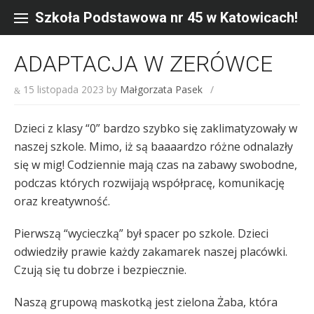
Skip
to
Szkoła Podstawowa nr 45 w Katowicach!
content
ADAPTACJA W ZERÓWCE
15 listopada 2023
by
Małgorzata Pasek
/
Dzieci z klasy “0” bardzo szybko się zaklimatyzowały w
naszej szkole. Mimo, iż są baaaardzo różne odnalazły
się w mig! Codziennie mają czas na zabawy swobodne,
podczas których rozwijają współpracę, komunikację
oraz kreatywność.
Pierwszą “wycieczką” był spacer po szkole. Dzieci
odwiedziły prawie każdy zakamarek naszej placówki.
Czują się tu dobrze i bezpiecznie.
Naszą grupową maskotką jest zielona Żaba, która