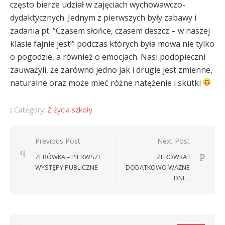
często bierze udział w zajęciach
wychowawczo-
dydaktycznych. Jednym z pierwszych były zabawy i
zadania pt. “Czasem słońce, czasem deszcz – w naszej
klasie fajnie jest!” podczas których była mowa nie tylko
o pogodzie, a również o emocjach. Nasi podopieczni
zauważyli, że zarówno jedno jak i drugie jest zmienne,
naturalne oraz może mieć różne natężenie i skutki
Category:
Z życia szkoły
Nawigacja
Previous Post
Next Post
wpisu
ZERÓWKA – PIERWSZE
ZERÓWKA I
WYSTĘPY PUBLICZNE
DODATKOWO WAŻNE
DNI…