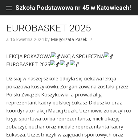
Skip
to
Szkoła Podstawowa nr 45 w Katowicach!
content
EUROBASKET 2025
16 kwietnia 2024
by
Małgorzata Pasek
/
LEKCJA POKAZOWA
AKCJA SPOŁECZNA
EUROBASKET 2025
Dzisiaj w naszej szkole odbyła się ciekawa lekcja
pokazowa koszykówki. Zorganizowana została przez
Polski Związek Koszykówki, a prowadził ją
reprezentant kadry polskiej Łukasz Diduszko oraz
koordynator akcji Maciej Guzik. Uczniowie zobaczyli co
kryje sportowa torba reprezentanta, mieli okazję
zobaczyć puchar oraz medale reprezentanta kadry
Łukasza. Uczestniczyli w zajęciach sportowych oraz