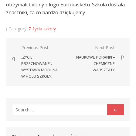
otrzymali bidony z logo Eurobasketu. Szkoła dostała
znaczniki, za co bardzo dziękujemy.
Category:
Z życia szkoły
Nawigacja
Previous Post
Next Post
wpisu
„ŻYCIE
NAUKOWE PORANKI –
PRZECHOWANE”.
CHEMICZNE
WYSTAWA MOBILNA
WARSZTATY
W HOLU SZKOŁY.
Search
Search
for: