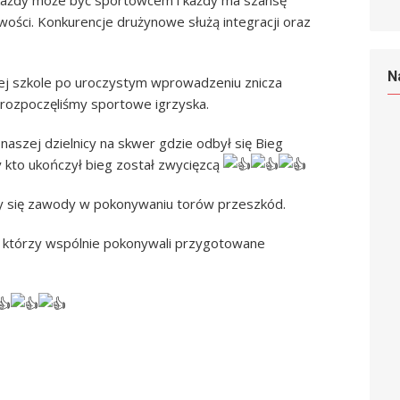
 każdy może być sportowcem i każdy ma szansę
wości. Konkurencje drużynowe służą integracji oraz
N
ej szkole po uroczystym wprowadzeniu znicza
 rozpoczęliśmy sportowe igrzyska.
aszej dzielnicy na skwer gdzie odbył się Bieg
kto ukończył bieg został zwycięzcą
ły się zawody w pokonywaniu torów przeszkód.
8, którzy wspólnie pokonywali przygotowane