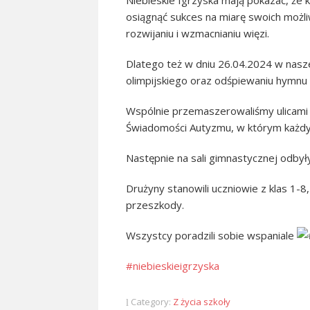
Niebieskie Igrzyska mają pokazać, że
osiągnąć sukces na miarę swoich możli
rozwijaniu i wzmacnianiu więzi.
Dlatego też w dniu 26.04.2024
w nasz
olimpijskiego oraz odśpiewaniu hymnu
Wspólnie przemaszerowaliśmy ulicami n
Świadomości Autyzmu, w którym każdy 
Następnie na sali gimnastycznej odby
Drużyny stanowili uczniowie z klas 1-
przeszkody.
Wszystcy poradzili sobie wspaniale
#niebieskieigrzyska
Category:
Z życia szkoły