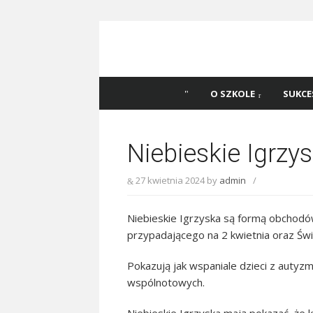
Skip
to
content
Szkoła Podstawowa
Witaj na stronie Szkoły Podstawowej nr 
Katowicach
45 w Katowicach!
O SZKOLE
SUKCE
Niebieskie Igrzy
27 kwietnia 2024
by
admin
/
Niebieskie Igrzyska są formą obchod
przypadającego na 2 kwietnia oraz Ś
Pokazują jak wspaniale dzieci z auty
wspólnotowych.