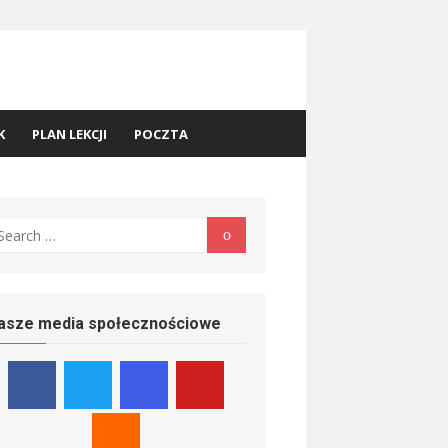
K
PLAN LEKCJI
POCZTA
earch
Search
r:
asze media społecznościowe