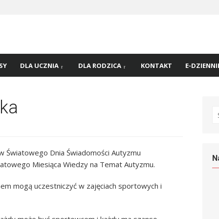
 nr
45 w
SY
DLA UCZNIA
DLA RODZICA
KONTAKT
E-DZIENNI
ska
S
fo
ów Światowego Dnia Świadomości Autyzmu
N
wiatowego Miesiąca Wiedzy na Temat Autyzmu.
zmem mogą uczestniczyć w zajęciach sportowych i