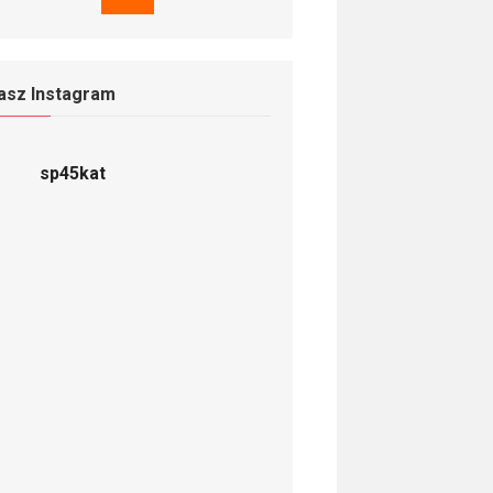
asz Instagram
sp45kat