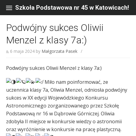
Skip
to
Szkoła Podstawowa nr 45 w Katowicach!
content
Podwójny sukces Oliwii
Menzel z klasy 7a:)
6 maja 2024
by
Małgorzata Pasek
/
Podwójny sukces Oliwii Menzel z klasy 7a:)
Miło nam poinformować, ze
uczennica klasy 7a, Oliwia Menzel, odniosła podwójny
sukces w XX edycji Wojewódzkiego Konkursu
Astronomicznego zorganizowanego przez Szkołę
Podstawową nr 16 w Dąbrowie Górniczej. Oliwia
zdobyła II miejsce w konkursie wiedzy o astronomii
oraz wyróżnienie w konkursie na pracę plastyczną.