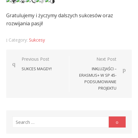
Gratulujemy i życzymy dalszych sukcesów oraz
rozwijania pasji!
Category:
Sukcesy
Nawigacja
Previous Post
Next Post
wpisu
SUKCES MAGDY!
INKLUZJAŚCI –
ERASMUS+ W SP 45-
PODSUMOWANIE
PROJEKTU
Search
Search
for: