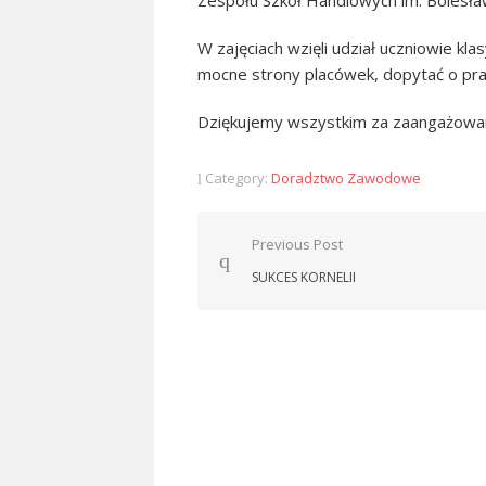
Zespołu Szkół Handlowych im. Bolesła
W zajęciach wzięli udział uczniowie klas
mocne strony placówek, dopytać o pra
Dziękujemy wszystkim za zaangażowan
Category:
Doradztwo Zawodowe
Nawigacja
Previous Post
wpisu
SUKCES KORNELII