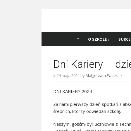
Skip
to
content
Szkoła Podstawowa
Witaj na stronie Szkoły Podstawowej nr 
Katowicach
45 w Katowicach!
O SZKOLE
SUKCE
Dni Kariery – dz
24 maja 2024
by
Małgorzata Pasek
/
DNI KARIERY 2024
Za nami pierwszy dzień spotkań z abso
średnich, którzy odwiedzili szkołę.
Naszymi gośćmi byli uczniowie z Techn