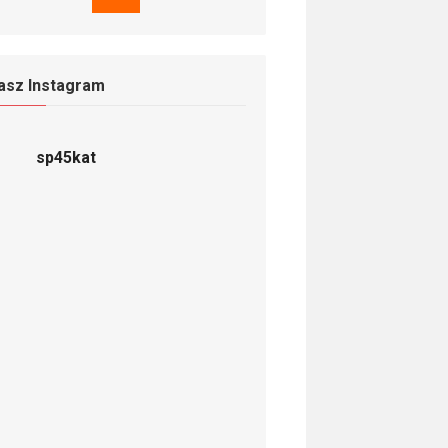
asz Instagram
sp45kat