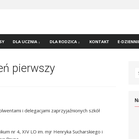
 nr
45 w
SY
DLA UCZNIA
DLA RODZICA
KONTAKT
E-DZIENNI
ień pierwszy
S
fo
N
lwentami i delegacjami zaprzyjaźnionych szkół
ikum nr 4, XIV LO im. mjr Henryka Sucharskiego i