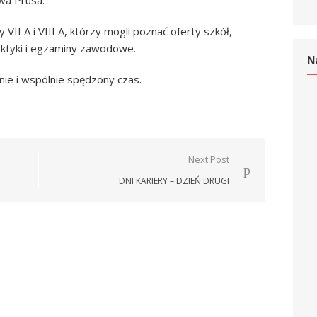
wa Prusa.
y VII A i VIII A, którzy mogli poznać oferty szkół,
ktyki i egzaminy zawodowe.
N
ie i wspólnie spędzony czas.
Next Post
DNI KARIERY – DZIEŃ DRUGI