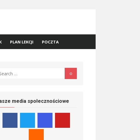
K
PLAN LEKCJI
POCZTA
earch
Search
r:
asze media społecznościowe