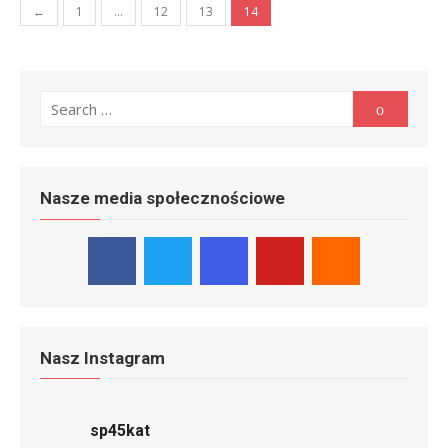
Stronicowanie
←
1
…
12
13
14
wpisów
Search
Search
for:
Nasze media społecznościowe
Nasz Instagram
sp45kat