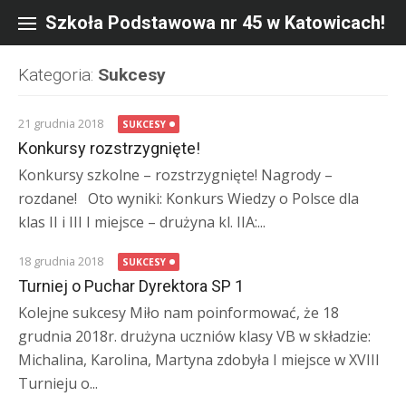
Skip
to
Szkoła Podstawowa nr 45 w Katowicach!
content
Kategoria:
Sukcesy
21 grudnia 2018
SUKCESY
Konkursy rozstrzygnięte!
Konkursy szkolne – rozstrzygnięte! Nagrody –
rozdane! Oto wyniki: Konkurs Wiedzy o Polsce dla
klas II i III I miejsce – drużyna kl. IIA:...
18 grudnia 2018
SUKCESY
Turniej o Puchar Dyrektora SP 1
Kolejne sukcesy Miło nam poinformować, że 18
grudnia 2018r. drużyna uczniów klasy VB w składzie:
Michalina, Karolina, Martyna zdobyła I miejsce w XVIII
Turnieju o...