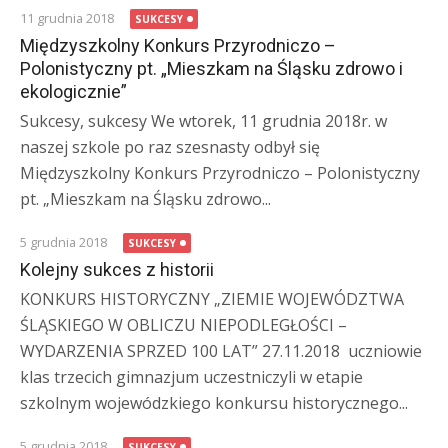
11 grudnia 2018
SUKCESY
Międzyszkolny Konkurs Przyrodniczo –
Polonistyczny pt. „Mieszkam na Śląsku zdrowo i
ekologicznie”
Sukcesy, sukcesy We wtorek, 11 grudnia 2018r. w
naszej szkole po raz szesnasty odbył się
Międzyszkolny Konkurs Przyrodniczo – Polonistyczny
pt. „Mieszkam na Śląsku zdrowo...
5 grudnia 2018
SUKCESY
Kolejny sukces z historii
KONKURS HISTORYCZNY „ZIEMIE WOJEWÓDZTWA
ŚLĄSKIEGO W OBLICZU NIEPODLEGŁOŚCI –
WYDARZENIA SPRZED 100 LAT” 27.11.2018 uczniowie
klas trzecich gimnazjum uczestniczyli w etapie
szkolnym wojewódzkiego konkursu historycznego...
5 grudnia 2018
SUKCESY