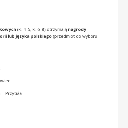
ekowych
(kl. 4-5, kl. 6-8) otrzymają
nagrody
torii lub języka polskiego
(przedmiot do wyboru
k
kawiec
a – Przytuła