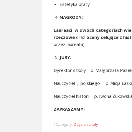
Estetyka pracy
NAGRODY:
Laureaci w dwóch kategoriach wi
rzeczowe
oraz
oceny celujące z his
przez laureata).
JURY:
Dyrektor szkoły – p. Małgorzata Pase
Nauczyciel j. polskiego – p. Alicja Łas
Nauczyciel historii – p. Iwona Żukowsk
ZAPRASZAMY!
Category:
Z życia szkoły