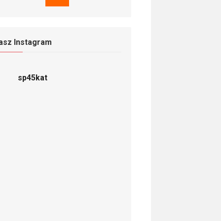
asz Instagram
sp45kat