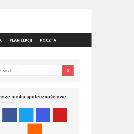
K
PLAN LEKCJI
POCZTA
earch
Search
r:
asze media społecznościowe