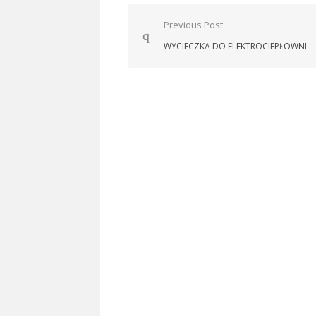
Nawigacja
Previous Post
wpisu
WYCIECZKA DO ELEKTROCIEPŁOWNI