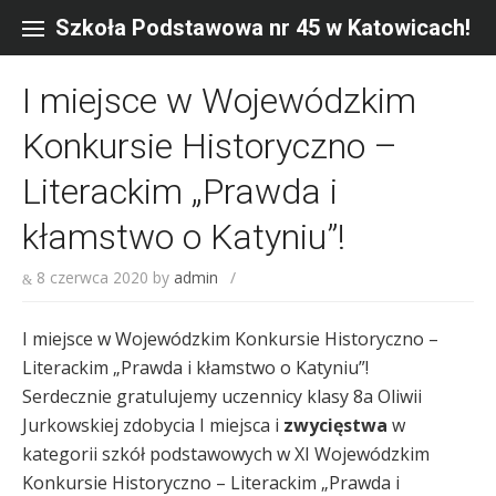
Skip
to
Szkoła Podstawowa nr 45 w Katowicach!
content
I miejsce w Wojewódzkim
Konkursie Historyczno –
Literackim „Prawda i
kłamstwo o Katyniu”!
8 czerwca 2020
by
admin
/
I miejsce w Wojewódzkim Konkursie Historyczno –
Literackim „Prawda i kłamstwo o Katyniu”!
Serdecznie gratulujemy uczennicy klasy 8a Oliwii
Jurkowskiej zdobycia I miejsca i
zwycięstwa
w
kategorii szkół podstawowych w XI Wojewódzkim
Konkursie Historyczno – Literackim „Prawda i