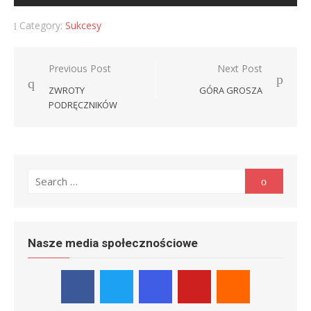
Category:
Sukcesy
Nawigacja
Previous Post
Next Post
wpisu
ZWROTY
GÓRA GROSZA
PODRĘCZNIKÓW
Search
Search
for:
Nasze media społecznościowe