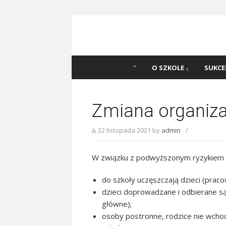
Skip
to
content
Szkoła Podstawowa
Witaj na stronie Szkoły Podstawowej nr 
Katowicach
45 w Katowicach!
O SZKOLE
SUKCE
Zmiana organizac
22 listopada 2021
by
admin
/
W związku z podwyższonym ryzykiem z
do szkoły uczęszczają dzieci (prac
dzieci doprowadzane i odbierane są 
główne);
osoby postronne, rodzice nie wchod