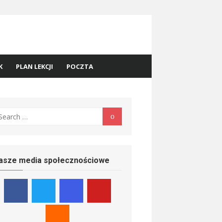
K
PLAN LEKCJI
POCZTA
earch
Search
r:
asze media społecznościowe