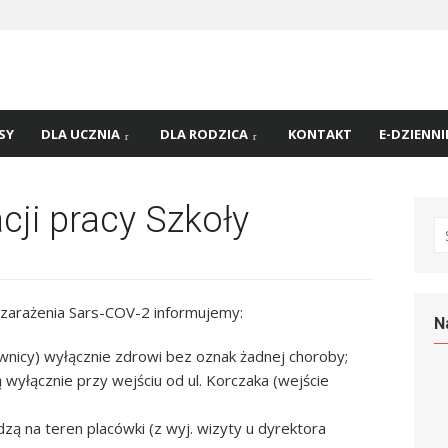
 nr
45 w
SY
DLA UCZNIA
DLA RODZICA
KONTAKT
E-DZIENNI
ji pracy Szkoły
S
fo
arażenia Sars-COV-2 informujemy:
N
ownicy) wyłącznie zdrowi bez oznak żadnej choroby;
wyłącznie przy wejściu od ul. Korczaka (wejście
zą na teren placówki (z wyj. wizyty u dyrektora