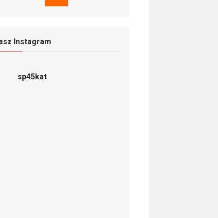
asz Instagram
sp45kat