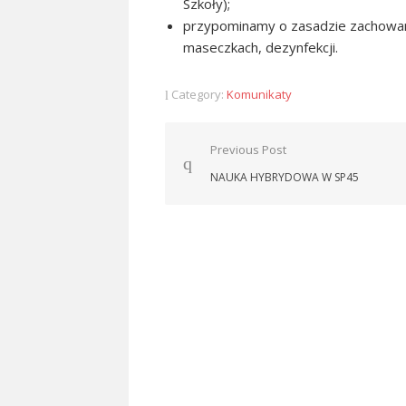
Szkoły);
przypominamy o zasadzie zachowani
maseczkach, dezynfekcji.
Category:
Komunikaty
Nawigacja
Previous Post
wpisu
NAUKA HYBRYDOWA W SP45