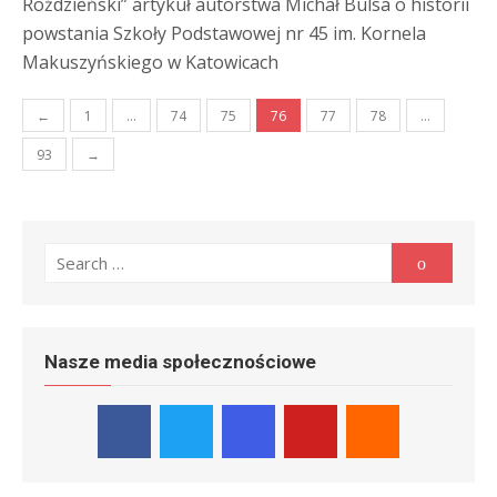
Roździeński” artykuł autorstwa Michał Bulsa o historii
powstania Szkoły Podstawowej nr 45 im. Kornela
Makuszyńskiego w Katowicach
Stronicowanie
←
1
…
74
75
76
77
78
…
wpisów
93
→
Search
Search
for:
Nasze media społecznościowe