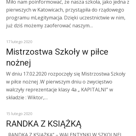
Miło nam poinformować, że nasza szkoła, jako jedna z
pierwszych w Katowicach, przystąpiła do rządowego
programu mLegitymacja. Dzięki uczestnictwie w nim,
już dziś możemy zaoferować naszym…
Z ŻYCIA SZKOŁY
17 lutego 2020
Mistrzostwa Szkoły w piłce
nożnej
W dniu 17.02.2020 rozpoczęły się Mistrzostwa Szkoły
w piłce nożnej .W pierwszym dniu o zwycięstwo
walczyły reprezentacje klasy 4a „ KAPITALNI” w
składzie : Wiktor,…
Z ŻYCIA SZKOŁY
15 lutego 2020
RANDKA Z KSIĄŻKĄ
„RANDKA Z KSIĄŻKĄ” – WALENTYNKI W SZKOLNEJ