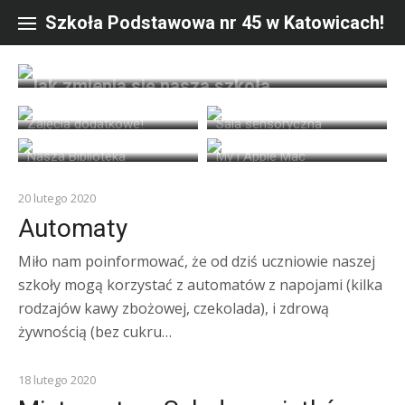
Skip
to
Szkoła Podstawowa nr 45 w Katowicach!
content
Jak zmienia się nasza szkoła
Zajęcia dodatkowe!
Sala sensoryczna
Nasza Biblioteka
My i Apple Mac
Z ŻYCIA SZKOŁY
20 lutego 2020
Automaty
Miło nam poinformować, że od dziś uczniowie naszej
szkoły mogą korzystać z automatów z napojami (kilka
rodzajów kawy zbożowej, czekolada), i zdrową
żywnością (bez cukru…
Z ŻYCIA SZKOŁY
18 lutego 2020