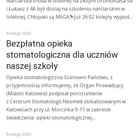
Narciarska środa w Istebnej na Złotym GroniuKlasa 5a
i Łukasz z 4A byli dzisiaj na szkoleniu narciarskim w
Istebnej. Chłopaki są MEGA⛷Już 26.02 kolejny wyjazd…
KOMUNIKATY
6 lutego 2020
Bezpłatna opieka
stomatologiczna dla uczniów
naszej szkoły
Opieka stomatologiczna Szanowni Państwo, z
przyjemnością informujemy, że Organ Prowadzący
(Miasto Katowice) podpisał porozumienie
z Centrum Stomatologii Neomed zlokalizowanym w
Katowicach przy ul. Morcinka 9-11 w zakresie
świadczenia opieki stomatologicznej…
KOMUNIKATY
6 lutego 2020