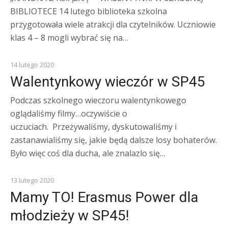
BIBLIOTECE 14 lutego biblioteka szkolna
przygotowała wiele atrakcji dla czytelników. Uczniowie
klas 4 – 8 mogli wybrać się na…
Z ŻYCIA SZKOŁY
14 lutego 2020
Walentynkowy wieczór w SP45
Podczas szkolnego wieczoru walentynkowego
oglądaliśmy filmy…oczywiście o
uczuciach. Przeżywaliśmy, dyskutowaliśmy i
zastanawialiśmy się, jakie będą dalsze losy bohaterów.
Było więc coś dla ducha, ale znalazlo się…
KOMUNIKATY
13 lutego 2020
Mamy TO! Erasmus Power dla
młodzieży w SP45!