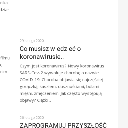
nika
dział
Z ŻYCIA SZKOŁY
29 lutego 2020
Co musisz wiedzieć o
koronawirusie..
filmu
,
Czym jest koronawirus? Nowy koronawirus
 nim
SARS-Cov-2 wywołuje chorobę o nazwie
COVID-19. Choroba objawia się najczęściej
gorączką, kaszlem, dusznościami, bólami
mięśni, zmęczeniem. Jak często występują
objawy? Ciężki…
KOMUNIKATY
26 lutego 2020
!
ZAPROGRAMUJ PRZYSZŁOŚĆ