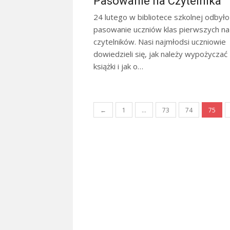
Pasowanie na Czytelnika
24 lutego w bibliotece szkolnej odbyło
pasowanie uczniów klas pierwszych na
czytelników. Nasi najmłodsi uczniowie
dowiedzieli się, jak należy wypożyczać
książki i jak o…
Stronicowanie
←
1
…
73
74
75
wpisów