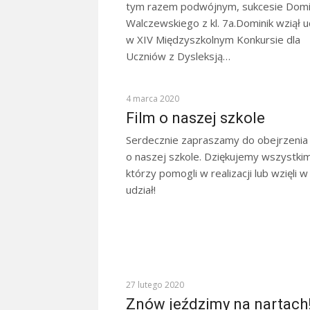
tym razem podwójnym, sukcesie Domi
Walczewskiego z kl. 7a.Dominik wziął u
w XIV Międzyszkolnym Konkursie dla
Uczniów z Dysleksją…
GALERIE
4 marca 2020
Film o naszej szkole
Serdecznie zapraszamy do obejrzenia 
o naszej szkole. Dziękujemy wszystkim
którzy pomogli w realizacji lub wzięli w
udział!
ZAJĘCIA POZASZKOLNE
27 lutego 2020
Znów jeździmy na nartach