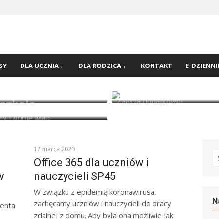
 nr
45 w
SY
DLA UCZNIA
DLA RODZICA
KONTAKT
E-DZIENNI
Zajęcia dodatkowe!
 szkoła
y i Apple Mac
KOMUNIKATY
17 marca 2020
S
fo
Office 365 dla uczniów i
w
nauczycieli SP45
W związku z epidemią koronawirusa,
N
zachęcamy uczniów i nauczycieli do pracy
denta
zdalnej z domu. Aby była ona możliwie jak