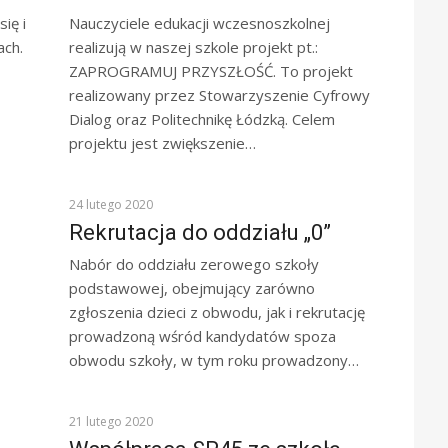
ię i
Nauczyciele edukacji wczesnoszkolnej
ach.
realizują w naszej szkole projekt pt.:
ZAPROGRAMUJ PRZYSZŁOŚĆ. To projekt
realizowany przez Stowarzyszenie Cyfrowy
Dialog oraz Politechnikę Łódzką. Celem
projektu jest zwiększenie…
KOMUNIKATY
24 lutego 2020
Rekrutacja do oddziału „0”
Nabór do oddziału zerowego szkoły
podstawowej, obejmujący zarówno
zgłoszenia dzieci z obwodu, jak i rekrutację
prowadzoną wśród kandydatów spoza
obwodu szkoły, w tym roku prowadzony…
KOMUNIKATY
21 lutego 2020