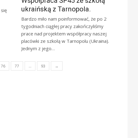
Współpraca SP45 ze szkołą
ukraińską z Tarnopola.
 się
Bardzo miło nam poinformować, że po 2
tygodniach ciągłej pracy zakończyliśmy
prace nad projektem współpracy naszej
placówki ze szkołą w Tarnopolu (Ukraina).
Jednym z jego…
76
77
…
93
→