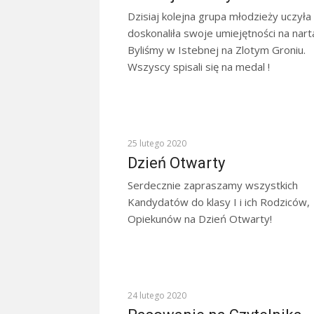
Dzisiaj kolejna grupa młodzieży uczyła s
doskonaliła swoje umiejętności na nart
Byliśmy w Istebnej na Zlotym Groniu.
Wszyscy spisali się na medal !
KOMUNIKATY
25 lutego 2020
Dzień Otwarty
Serdecznie zapraszamy wszystkich
Kandydatów do klasy I i ich Rodziców,
Opiekunów na Dzień Otwarty!
Z ŻYCIA SZKOŁY
24 lutego 2020