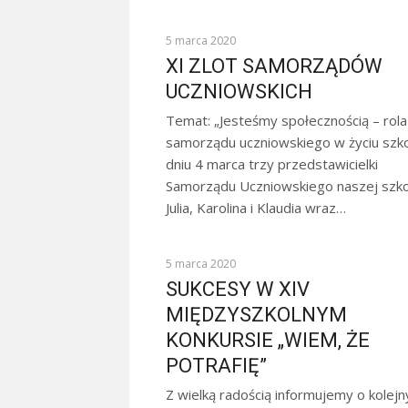
KOMUNIKATY
5 marca 2020
XI ZLOT SAMORZĄDÓW
UCZNIOWSKICH
Temat: „Jesteśmy społecznością – rola
samorządu uczniowskiego w życiu szk
dniu 4 marca trzy przedstawicielki
Samorządu Uczniowskiego naszej szko
Julia, Karolina i Klaudia wraz…
SUKCESY
5 marca 2020
SUKCESY W XIV
MIĘDZYSZKOLNYM
KONKURSIE „WIEM, ŻE
POTRAFIĘ”
Z wielką radością informujemy o kolej