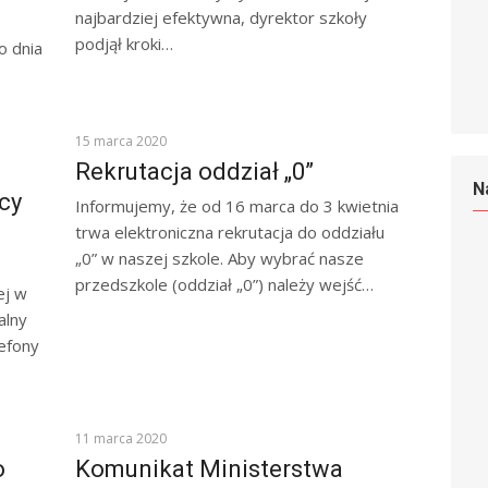
najbardziej efektywna, dyrektor szkoły
podjął kroki…
o dnia
KOMUNIKATY
15 marca 2020
Rekrutacja oddział „0”
N
cy
Informujemy, że od 16 marca do 3 kwietnia
trwa elektroniczna rekrutacja do oddziału
„0” w naszej szkole. Aby wybrać nasze
przedszkole (oddział „0”) należy wejść…
ej w
alny
lefony
KOMUNIKATY
11 marca 2020
o
Komunikat Ministerstwa