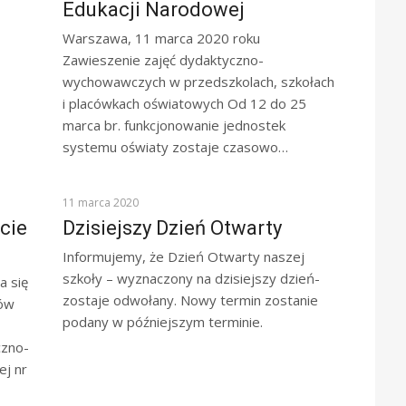
Edukacji Narodowej
Warszawa, 11 marca 2020 roku
Zawieszenie zajęć dydaktyczno-
wychowawczych w przedszkolach, szkołach
i placówkach oświatowych Od 12 do 25
marca br. funkcjonowanie jednostek
systemu oświaty zostaje czasowo…
KOMUNIKATY
11 marca 2020
cie
Dzisiejszy Dzień Otwarty
Informujemy, że Dzień Otwarty naszej
szkoły – wyznaczony na dzisiejszy dzień-
a się
zostaje odwołany. Nowy termin zostanie
ków
podany w późniejszym terminie.
czno-
j nr