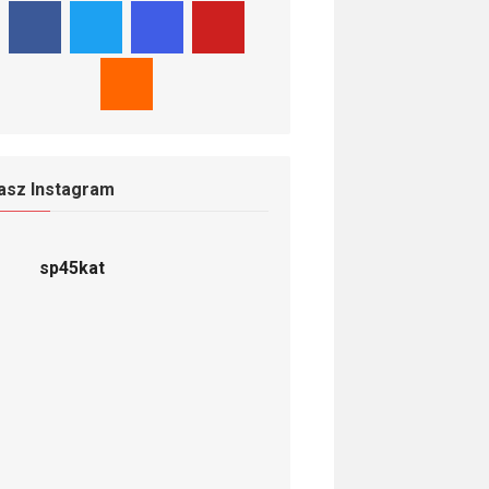
asz Instagram
sp45kat