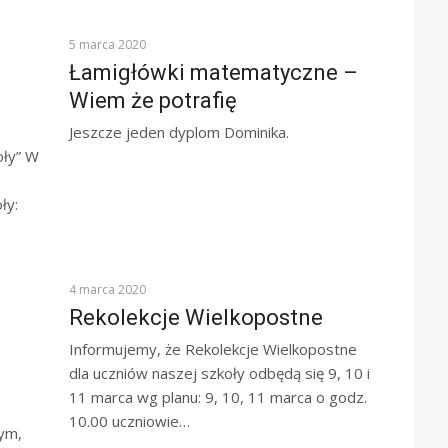
SUKCESY
5 marca 2020
Łamigłówki matematyczne –
Wiem że potrafię
Jeszcze jeden dyplom Dominika.
oły” W
ły:
Z ŻYCIA SZKOŁY
4 marca 2020
Rekolekcje Wielkopostne
Informujemy, że Rekolekcje Wielkopostne
dla uczniów naszej szkoły odbędą się 9, 10 i
11 marca wg planu: 9, 10, 11 marca o godz.
10.00 uczniowie…
nym,