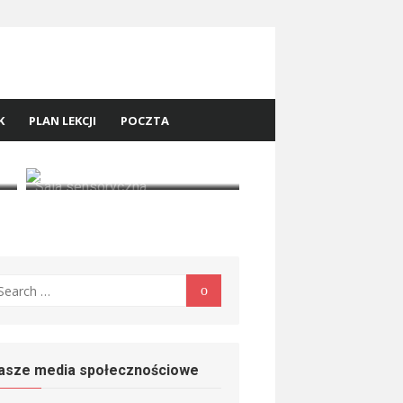
K
PLAN LEKCJI
POCZTA
Sala sensoryczna
earch
Search
r:
asze media społecznościowe