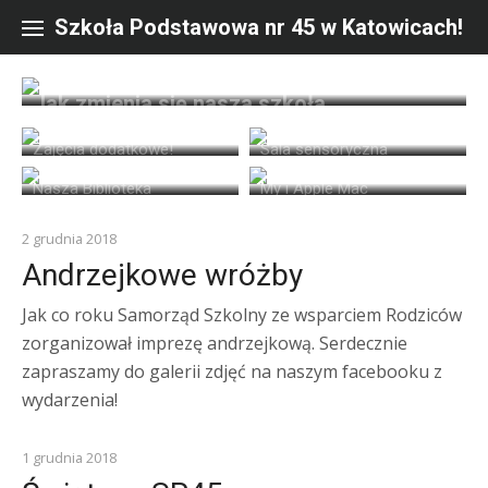
Skip
to
Szkoła Podstawowa nr 45 w Katowicach!
content
Jak zmienia się nasza szkoła
Zajęcia dodatkowe!
Sala sensoryczna
Nasza Biblioteka
My i Apple Mac
Z ŻYCIA SZKOŁY
2 grudnia 2018
Andrzejkowe wróżby
Jak co roku Samorząd Szkolny ze wsparciem Rodziców
zorganizował imprezę andrzejkową. Serdecznie
zapraszamy do galerii zdjęć na naszym facebooku z
wydarzenia!
Z ŻYCIA SZKOŁY
1 grudnia 2018