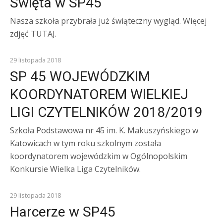
Święta w SP45
Nasza szkoła przybrała już świąteczny wygląd. Więcej
zdjęć TUTAJ.
Z ŻYCIA SZKOŁY
29 listopada 2018
SP 45 WOJEWÓDZKIM
KOORDYNATOREM WIELKIEJ
LIGI CZYTELNIKÓW 2018/2019
Szkoła Podstawowa nr 45 im. K. Makuszyńskiego w
Katowicach w tym roku szkolnym została
koordynatorem wojewódzkim w Ogólnopolskim
Konkursie Wielka Liga Czytelników.
HARCERZE
29 listopada 2018
Harcerze w SP45