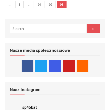
Stronicowanie
←
1
…
91
92
93
wpisów
Search
Search
for:
Nasze media społecznościowe
Nasz Instagram
sp45kat